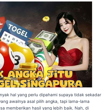
nyak hal yang perlu dipahami supaya tidak sekadar
ng awalnya asal pilih angka, tapi lama-lama
sa memberikan hasil yang lebih baik. Nah, di