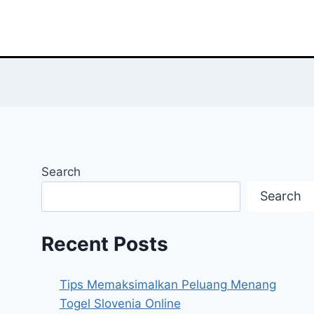
Search
Search
Recent Posts
Tips Memaksimalkan Peluang Menang
Togel Slovenia Online