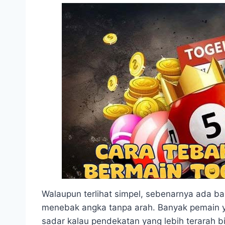
Walaupun terlihat simpel, sebenarnya ada ba
menebak angka tanpa arah. Banyak pemain ya
sadar kalau pendekatan yang lebih terarah bi