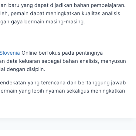
an baru yang dapat dijadikan bahan pembelajaran.
leh, pemain dapat meningkatkan kualitas analisis
engan gaya bermain masing-masing.
Slovenia
Online berfokus pada pentingnya
 data keluaran sebagai bahan analisis, menyusun
al dengan disiplin.
, pendekatan yang terencana dan bertanggung jawab
rmain yang lebih nyaman sekaligus meningkatkan