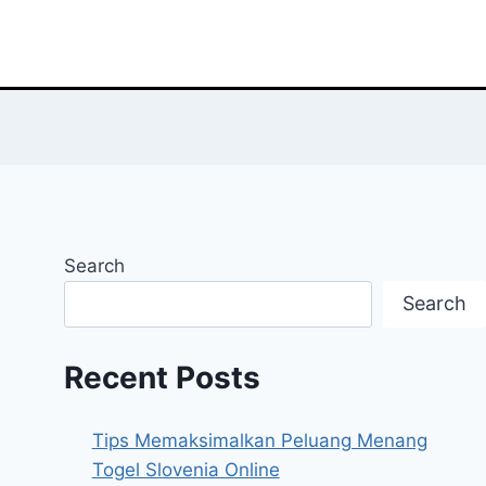
Search
Search
Recent Posts
Tips Memaksimalkan Peluang Menang
Togel Slovenia Online