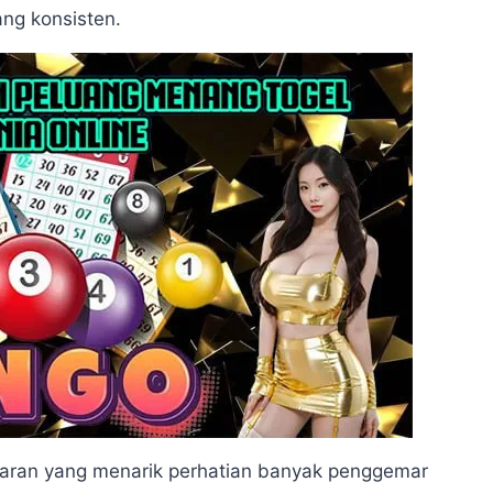
ng konsisten.
asaran yang menarik perhatian banyak penggemar