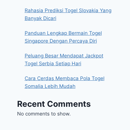
Rahasia Prediksi Togel Slovakia Yang
Banyak Dicari
Panduan Lengkap Bermain Togel
Singapore Dengan Percaya Diri
Peluang Besar Mendapat Jackpot
Togel Serbia Setiap Hari
Cara Cerdas Membaca Pola Togel
Somalia Lebih Mudah
Recent Comments
No comments to show.