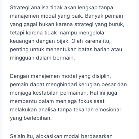
Strategi analisa tidak akan lengkap tanpa
manajemen modal yang baik. Banyak pemain
yang gagal bukan karena strategi yang buruk,
tetapi karena tidak mampu mengelola
keuangan dengan bijak. Oleh karena itu,
penting untuk menentukan batas harian atau
mingguan dalam bermain.
Dengan manajemen modal yang disiplin,
pemain dapat menghindari kerugian besar dan
menjaga kestabilan permainan. Hal ini juga
membantu dalam menjaga fokus saat
melakukan analisa tanpa tekanan emosional
yang berlebihan.
Selain itu, alokasikan modal berdasarkan