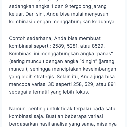
sedangkan angka 1 dan 9 tergolong jarang
keluar. Dari sini, Anda bisa mulai menyusun
kombinasi dengan menggabungkan keduanya.
Contoh sederhana, Anda bisa membuat
kombinasi seperti: 2589, 5281, atau 8529.
Kombinasi ini menggabungkan angka “panas”
(sering muncul) dengan angka “dingin” (jarang
muncul), sehingga menciptakan keseimbangan
yang lebih strategis. Selain itu, Anda juga bisa
mencoba variasi 3D seperti 258, 529, atau 891
sebagai alternatif yang lebih fokus.
Namun, penting untuk tidak terpaku pada satu
kombinasi saja. Buatlah beberapa variasi
berdasarkan hasil analisa yang sama, misalnya