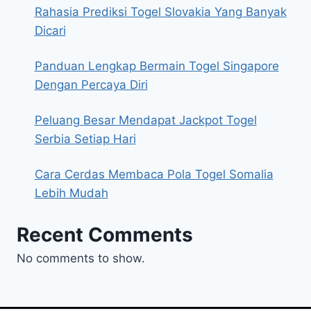
Rahasia Prediksi Togel Slovakia Yang Banyak
Dicari
Panduan Lengkap Bermain Togel Singapore
Dengan Percaya Diri
Peluang Besar Mendapat Jackpot Togel
Serbia Setiap Hari
Cara Cerdas Membaca Pola Togel Somalia
Lebih Mudah
Recent Comments
No comments to show.