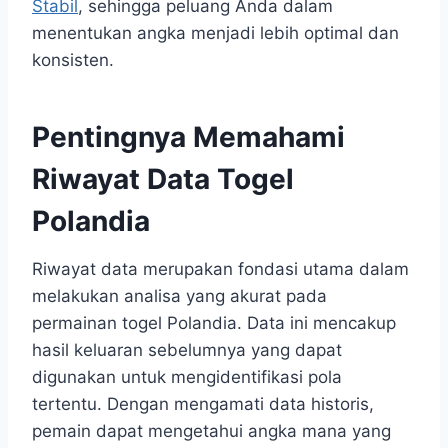
Stabil
, sehingga peluang Anda dalam
menentukan angka menjadi lebih optimal dan
konsisten.
Pentingnya Memahami
Riwayat Data Togel
Polandia
Riwayat data merupakan fondasi utama dalam
melakukan analisa yang akurat pada
permainan togel Polandia. Data ini mencakup
hasil keluaran sebelumnya yang dapat
digunakan untuk mengidentifikasi pola
tertentu. Dengan mengamati data historis,
pemain dapat mengetahui angka mana yang