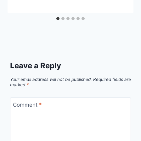
Leave a Reply
Your email address will not be published.
Required fields are
marked
*
Comment
*