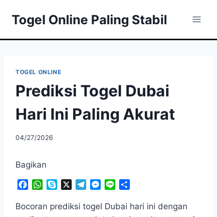
Skip
Togel Online Paling Stabil
to
content
TOGEL ONLINE
Prediksi Togel Dubai
Hari Ini Paling Akurat
04/27/2026
Bagikan
F
W
S
X
T
M
L
S
a
h
k
e
e
i
h
c
a
y
l
s
n
a
Bocoran prediksi togel Dubai hari ini dengan
e
t
p
e
s
e
r