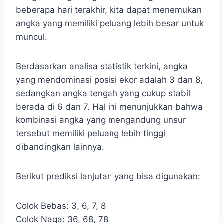
beberapa hari terakhir, kita dapat menemukan
angka yang memiliki peluang lebih besar untuk
muncul.
Berdasarkan analisa statistik terkini, angka
yang mendominasi posisi ekor adalah 3 dan 8,
sedangkan angka tengah yang cukup stabil
berada di 6 dan 7. Hal ini menunjukkan bahwa
kombinasi angka yang mengandung unsur
tersebut memiliki peluang lebih tinggi
dibandingkan lainnya.
Berikut prediksi lanjutan yang bisa digunakan:
Colok Bebas: 3, 6, 7, 8
Colok Naga: 36, 68, 78