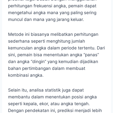
perhitungan frekuensi angka, pemain dapat
mengetahui angka mana yang paling sering
muncul dan mana yang jarang keluar.
Metode ini biasanya melibatkan perhitungan
sederhana seperti menghitung jumlah
kemunculan angka dalam periode tertentu. Dari
sini, pemain bisa menentukan angka “panas”
dan angka “dingin” yang kemudian dijadikan
bahan pertimbangan dalam membuat
kombinasi angka.
Selain itu, analisa statistik juga dapat
membantu dalam menentukan posisi angka
seperti kepala, ekor, atau angka tengah.
Dengan pendekatan ini, prediksi menjadi lebih