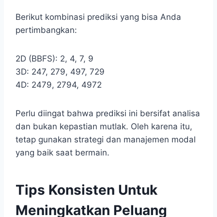
Berikut kombinasi prediksi yang bisa Anda
pertimbangkan:
2D (BBFS): 2, 4, 7, 9
3D: 247, 279, 497, 729
4D: 2479, 2794, 4972
Perlu diingat bahwa prediksi ini bersifat analisa
dan bukan kepastian mutlak. Oleh karena itu,
tetap gunakan strategi dan manajemen modal
yang baik saat bermain.
Tips Konsisten Untuk
Meningkatkan Peluang