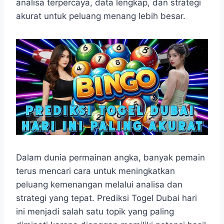
analisa terpercaya, data lengkap, dan strategi
b
s
e
g
e
e
akurat untuk peluang menang lebih besar.
o
A
r
n
o
p
a
g
k
p
m
e
r
Dalam dunia permainan angka, banyak pemain
terus mencari cara untuk meningkatkan
peluang kemenangan melalui analisa dan
strategi yang tepat. Prediksi Togel Dubai hari
ini menjadi salah satu topik yang paling