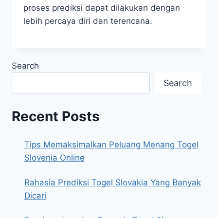
proses prediksi dapat dilakukan dengan
lebih percaya diri dan terencana.
Search
Search
Recent Posts
Tips Memaksimalkan Peluang Menang Togel
Slovenia Online
Rahasia Prediksi Togel Slovakia Yang Banyak
Dicari