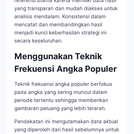
referensi utama karena memiliki data hasil
yang transparan dan mudah diakses untuk
analisis mendalam. Konsistensi dalam
mencatat dan membandingkan hasil
menjadi kunci keberhasilan strategi ini
secara keseluruhan.
Menggunakan Teknik
Frekuensi Angka Populer
Teknik frekuensi angka populer berfokus
pada angka yang sering muncul dalam
periode tertentu sehingga memberikan
gambaran peluang yang lebih terarah.
Pendekatan ini mengutamakan data aktual
yang diperoleh dari hasil sebelumnya untuk