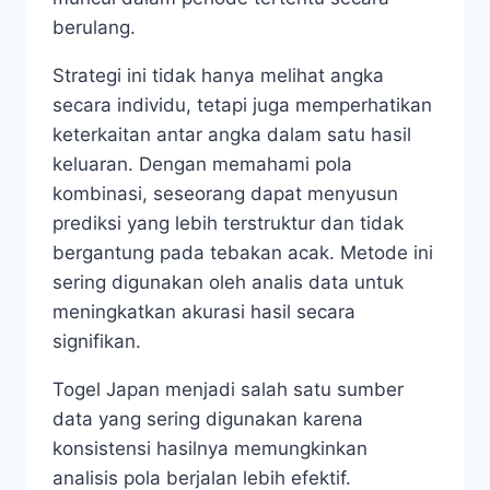
berulang.
Strategi ini tidak hanya melihat angka
secara individu, tetapi juga memperhatikan
keterkaitan antar angka dalam satu hasil
keluaran. Dengan memahami pola
kombinasi, seseorang dapat menyusun
prediksi yang lebih terstruktur dan tidak
bergantung pada tebakan acak. Metode ini
sering digunakan oleh analis data untuk
meningkatkan akurasi hasil secara
signifikan.
Togel Japan menjadi salah satu sumber
data yang sering digunakan karena
konsistensi hasilnya memungkinkan
analisis pola berjalan lebih efektif.