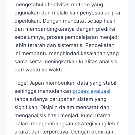
mengetahui efektivitas metode yang
digunakan dan melakukan penyesuaian jika
diperlukan. Dengan mencatat setiap hasil
dan membandingkannya dengan prediksi
sebelumnya, proses pembelajaran menjadi
lebih terarah dan sistematis. Pendekatan
ini membantu menghindari kesalahan yang
sama serta meningkatkan kualitas analisis
dari waktu ke waktu.
Togel Japan memberikan data yang stabil
sehingga memudahkan
proses evaluasi
tanpa adanya perubahan sistem yang
signifikan. Disiplin dalam mencatat dan
menganalisis hasil menjadi kunci utama
dalam mengembangkan strategi yang lebih
akurat dan terpercaya. Dengan demikian,