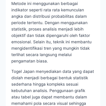
Metode ini menggunakan berbagai
indikator seperti rata rata kemunculan
angka dan distribusi probabilitas dalam
periode tertentu. Dengan menggunakan
statistik, proses analisis menjadi lebih
objektif dan tidak dipengaruhi oleh faktor
emosional. Selain itu, teknik ini membantu
mengidentifikasi tren yang mungkin tidak
terlihat secara langsung melalui
pengamatan biasa.
Togel Japan menyediakan data yang dapat
diolah menjadi berbagai bentuk statistik
sederhana hingga kompleks sesuai
kebutuhan analisis. Penggunaan grafik
atau tabel juga dapat membantu dalam
memahami pola secara visual sehingga