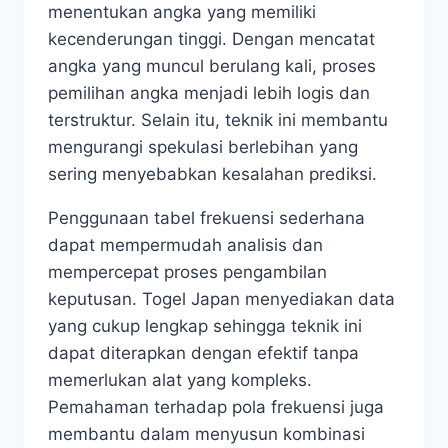
menentukan angka yang memiliki
kecenderungan tinggi. Dengan mencatat
angka yang muncul berulang kali, proses
pemilihan angka menjadi lebih logis dan
terstruktur. Selain itu, teknik ini membantu
mengurangi spekulasi berlebihan yang
sering menyebabkan kesalahan prediksi.
Penggunaan tabel frekuensi sederhana
dapat mempermudah analisis dan
mempercepat proses pengambilan
keputusan. Togel Japan menyediakan data
yang cukup lengkap sehingga teknik ini
dapat diterapkan dengan efektif tanpa
memerlukan alat yang kompleks.
Pemahaman terhadap pola frekuensi juga
membantu dalam menyusun kombinasi