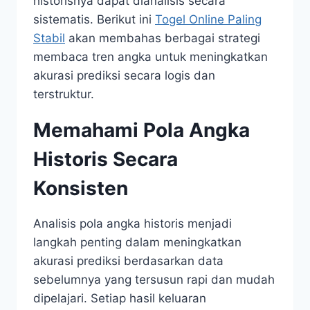
historisnya dapat dianalisis secara
sistematis. Berikut ini
Togel Online Paling
Stabil
akan membahas berbagai strategi
membaca tren angka untuk meningkatkan
akurasi prediksi secara logis dan
terstruktur.
Memahami Pola Angka
Historis Secara
Konsisten
Analisis pola angka historis menjadi
langkah penting dalam meningkatkan
akurasi prediksi berdasarkan data
sebelumnya yang tersusun rapi dan mudah
dipelajari. Setiap hasil keluaran