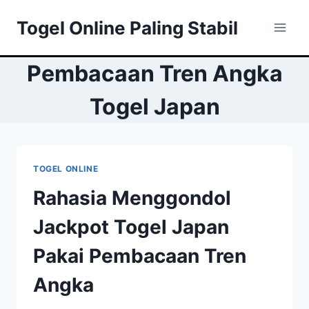
Skip
Togel Online Paling Stabil
to
content
Pembacaan Tren Angka
Togel Japan
TOGEL ONLINE
Rahasia Menggondol
Jackpot Togel Japan
Pakai Pembacaan Tren
Angka