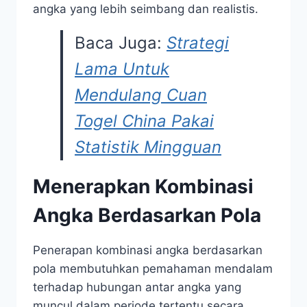
angka yang lebih seimbang dan realistis.
Baca Juga:
Strategi
Lama Untuk
Mendulang Cuan
Togel China Pakai
Statistik Mingguan
Menerapkan Kombinasi
Angka Berdasarkan Pola
Penerapan kombinasi angka berdasarkan
pola membutuhkan pemahaman mendalam
terhadap hubungan antar angka yang
muncul dalam periode tertentu secara