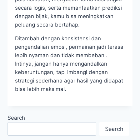
secara logis, serta memanfaatkan prediksi
dengan bijak, kamu bisa meningkatkan
peluang secara bertahap.
Ditambah dengan konsistensi dan
pengendalian emosi, permainan jadi terasa
lebih nyaman dan tidak membebani.
Intinya, jangan hanya mengandalkan
keberuntungan, tapi imbangi dengan
strategi sederhana agar hasil yang didapat
bisa lebih maksimal.
Search
Search