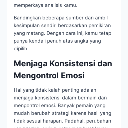
memperkaya analisis kamu.
Bandingkan beberapa sumber dan ambil
kesimpulan sendiri berdasarkan pemikiran
yang matang. Dengan cara ini, kamu tetap
punya kendali penuh atas angka yang
dipilih.
Menjaga Konsistensi dan
Mengontrol Emosi
Hal yang tidak kalah penting adalah
menjaga konsistensi dalam bermain dan
mengontrol emosi. Banyak pemain yang
mudah berubah strategi karena hasil yang
tidak sesuai harapan. Padahal, perubahan