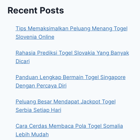
Recent Posts
Tips Memaksimalkan Peluang Menang Togel
Slovenia Online
Rahasia Prediksi Togel Slovakia Yang Banyak
Dicari
Panduan Lengkap Bermain Togel Singapore
Dengan Percaya Diri
Peluang Besar Mendapat Jackpot Togel
Serbia Setiap Hari
Cara Cerdas Membaca Pola Togel Somalia
Lebih Mudah