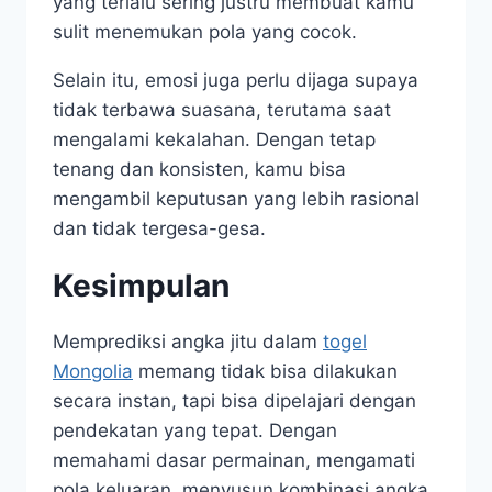
yang terlalu sering justru membuat kamu
sulit menemukan pola yang cocok.
Selain itu, emosi juga perlu dijaga supaya
tidak terbawa suasana, terutama saat
mengalami kekalahan. Dengan tetap
tenang dan konsisten, kamu bisa
mengambil keputusan yang lebih rasional
dan tidak tergesa-gesa.
Kesimpulan
Memprediksi angka jitu dalam
togel
Mongolia
memang tidak bisa dilakukan
secara instan, tapi bisa dipelajari dengan
pendekatan yang tepat. Dengan
memahami dasar permainan, mengamati
pola keluaran, menyusun kombinasi angka