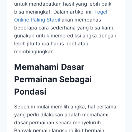
untuk mendapatkan hasil yang lebih baik
bisa meningkat. Dalam artikel ini,
Togel
Online Paling Stabil
akan membahas
beberapa cara sederhana yang bisa kamu
gunakan untuk memprediksi angka dengan
lebih jitu tanpa harus ribet atau
membingungkan.
Memahami Dasar
Permainan Sebagai
Pondasi
Sebelum mulai memilih angka, hal pertama
yang perlu dilakukan adalah memahami
dasar permainan secara menyeluruh.
Banyak pemain langsung ikut bermain