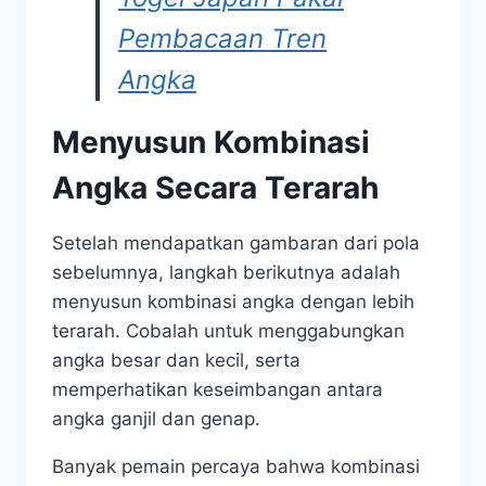
Pembacaan Tren
Angka
Menyusun Kombinasi
Angka Secara Terarah
Setelah mendapatkan gambaran dari pola
sebelumnya, langkah berikutnya adalah
menyusun kombinasi angka dengan lebih
terarah. Cobalah untuk menggabungkan
angka besar dan kecil, serta
memperhatikan keseimbangan antara
angka ganjil dan genap.
Banyak pemain percaya bahwa kombinasi