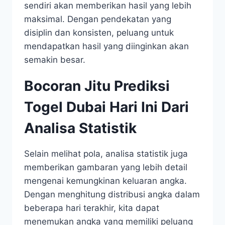
sendiri akan memberikan hasil yang lebih
maksimal. Dengan pendekatan yang
disiplin dan konsisten, peluang untuk
mendapatkan hasil yang diinginkan akan
semakin besar.
Bocoran Jitu Prediksi
Togel Dubai Hari Ini Dari
Analisa Statistik
Selain melihat pola, analisa statistik juga
memberikan gambaran yang lebih detail
mengenai kemungkinan keluaran angka.
Dengan menghitung distribusi angka dalam
beberapa hari terakhir, kita dapat
menemukan angka yang memiliki peluang