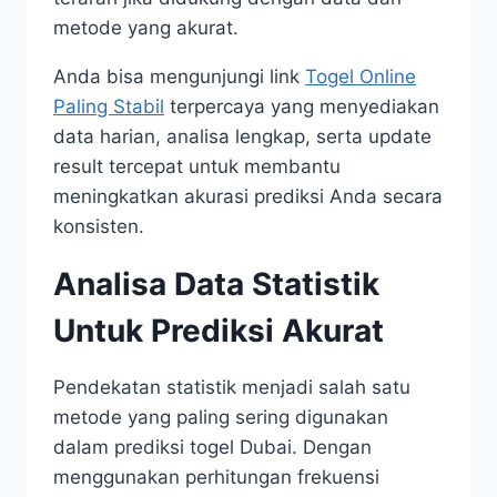
metode yang akurat.
Anda bisa mengunjungi link
Togel Online
Paling Stabil
terpercaya yang menyediakan
data harian, analisa lengkap, serta update
result tercepat untuk membantu
meningkatkan akurasi prediksi Anda secara
konsisten.
Analisa Data Statistik
Untuk Prediksi Akurat
Pendekatan statistik menjadi salah satu
metode yang paling sering digunakan
dalam prediksi togel Dubai. Dengan
menggunakan perhitungan frekuensi