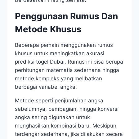
berdasarkan insting semata.
Penggunaan Rumus Dan
Metode Khusus
Beberapa pemain menggunakan rumus
khusus untuk meningkatkan akurasi
prediksi togel Dubai. Rumus ini bisa berupa
perhitungan matematis sederhana hingga
metode kompleks yang melibatkan
berbagai variabel angka.
Metode seperti penjumlahan angka
sebelumnya, pembagian, hingga konversi
angka sering digunakan untuk
menghasilkan kombinasi baru. Meskipun
terdengar sederhana, jika dilakukan secara