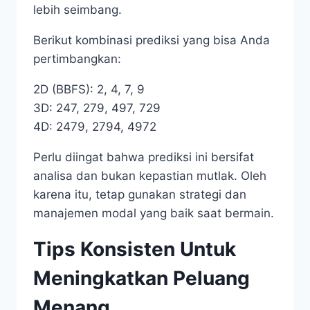
lebih seimbang.
Berikut kombinasi prediksi yang bisa Anda
pertimbangkan:
2D (BBFS): 2, 4, 7, 9
3D: 247, 279, 497, 729
4D: 2479, 2794, 4972
Perlu diingat bahwa prediksi ini bersifat
analisa dan bukan kepastian mutlak. Oleh
karena itu, tetap gunakan strategi dan
manajemen modal yang baik saat bermain.
Tips Konsisten Untuk
Meningkatkan Peluang
Menang