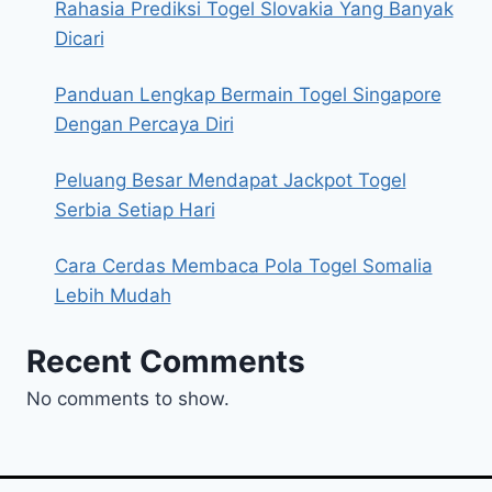
Rahasia Prediksi Togel Slovakia Yang Banyak
Dicari
Panduan Lengkap Bermain Togel Singapore
Dengan Percaya Diri
Peluang Besar Mendapat Jackpot Togel
Serbia Setiap Hari
Cara Cerdas Membaca Pola Togel Somalia
Lebih Mudah
Recent Comments
No comments to show.