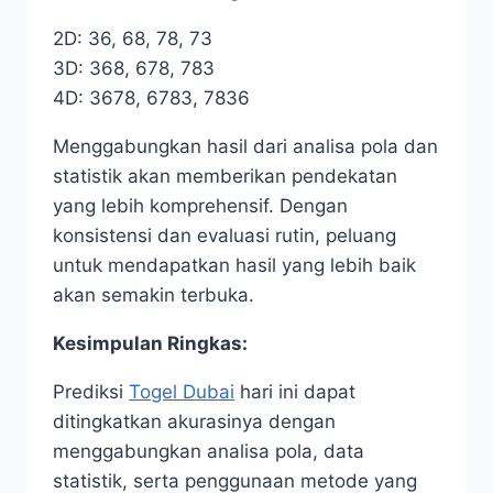
2D: 36, 68, 78, 73
3D: 368, 678, 783
4D: 3678, 6783, 7836
Menggabungkan hasil dari analisa pola dan
statistik akan memberikan pendekatan
yang lebih komprehensif. Dengan
konsistensi dan evaluasi rutin, peluang
untuk mendapatkan hasil yang lebih baik
akan semakin terbuka.
Kesimpulan Ringkas:
Prediksi
Togel Dubai
hari ini dapat
ditingkatkan akurasinya dengan
menggabungkan analisa pola, data
statistik, serta penggunaan metode yang