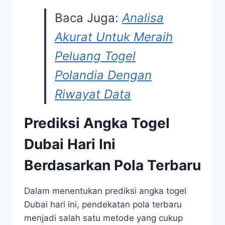
Baca Juga:
Analisa
Akurat Untuk Meraih
Peluang Togel
Polandia Dengan
Riwayat Data
Prediksi Angka Togel
Dubai Hari Ini
Berdasarkan Pola Terbaru
Dalam menentukan prediksi angka togel
Dubai hari ini, pendekatan pola terbaru
menjadi salah satu metode yang cukup