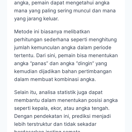
angka, pemain dapat mengetahui angka
mana yang paling sering muncul dan mana
yang jarang keluar.
Metode ini biasanya melibatkan
perhitungan sederhana seperti menghitung
jumlah kemunculan angka dalam periode
tertentu. Dari sini, pemain bisa menentukan
angka “panas” dan angka “dingin” yang
kemudian dijadikan bahan pertimbangan
dalam membuat kombinasi angka.
Selain itu, analisa statistik juga dapat
membantu dalam menentukan posisi angka
seperti kepala, ekor, atau angka tengah.
Dengan pendekatan ini, prediksi menjadi
lebih terstruktur dan tidak sekadar