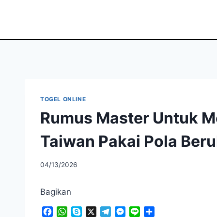
Skip
to
content
TOGEL ONLINE
Rumus Master Untuk M
Taiwan Pakai Pola Beru
04/13/2026
Bagikan
F
W
S
X
T
M
L
S