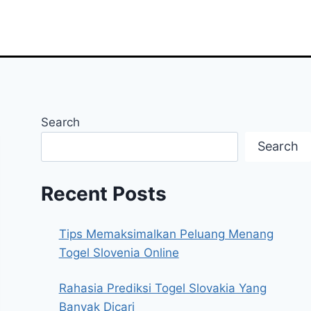
Search
Search
Recent Posts
Tips Memaksimalkan Peluang Menang
Togel Slovenia Online
Rahasia Prediksi Togel Slovakia Yang
Banyak Dicari