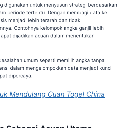
ng digunakan untuk menyusun strategi berdasarkan
am periode tertentu. Dengan membagi data ke
sis menjadi lebih terarah dan tidak
ya. Contohnya kelompok angka ganjil lebih
dapat dijadikan acuan dalam menentukan
kesalahan umum seperti memilih angka tanpa
istensi dalam mengelompokkan data menjadi kunci
apat dipercaya.
tuk Mendulang Cuan Togel China