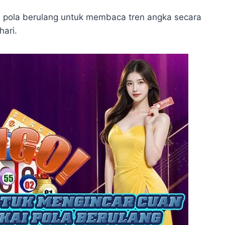
 pola berulang untuk membaca tren angka secara
hari.