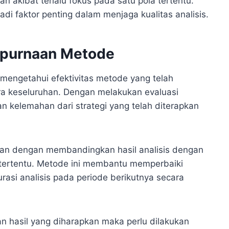
n akibat terlalu fokus pada satu pola tertentu.
i faktor penting dalam menjaga kualitas analisis.
mpurnaan Metode
 mengetahui efektivitas metode yang telah
ra keseluruhan. Dengan melakukan evaluasi
 kelemahan dari strategi yang telah diterapkan
kan dengan membandingkan hasil analisis dengan
e tertentu. Metode ini membantu memperbaiki
rasi analisis pada periode berikutnya secara
an hasil yang diharapkan maka perlu dilakukan