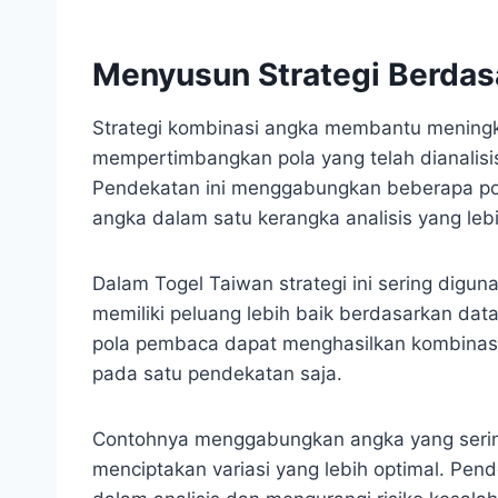
Menyusun Strategi Berdas
Strategi kombinasi angka membantu meningka
mempertimbangkan pola yang telah dianalisis
Pendekatan ini menggabungkan beberapa pola
angka dalam satu kerangka analisis yang leb
Dalam Togel Taiwan strategi ini sering dig
memiliki peluang lebih baik berdasarkan d
pola pembaca dapat menghasilkan kombinasi 
pada satu pendekatan saja.
Contohnya menggabungkan angka yang serin
menciptakan variasi yang lebih optimal. Pen