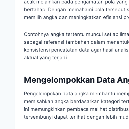
acak melainkan pada pengamatan pola yang 
bertahap. Dengan memahami pola tersebut 
memilih angka dan meningkatkan efisiensi pro
Contohnya angka tertentu muncul setiap lima
sebagai referensi tambahan dalam menentuk
konsistensi pencatatan data agar hasil anali
aktual yang terjadi.
Mengelompokkan Data Ang
Pengelompokan data angka membantu mempe
memisahkan angka berdasarkan kategori terten
ini memungkinkan pembaca melihat distribusi
tersembunyi dapat terlihat dengan lebih mud